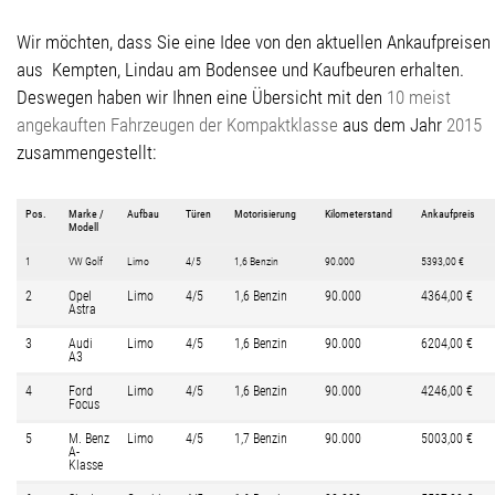
Wir möchten, dass Sie eine Idee von den aktuellen Ankaufpreisen
aus Kempten, Lindau am Bodensee und Kaufbeuren erhalten.
Deswegen haben wir Ihnen eine Übersicht mit den
10 meist
angekauften Fahrzeugen der Kompaktklasse
aus dem Jahr
2015
zusammengestellt:
Pos.
Marke /
Aufbau
Türen
Motorisierung
Kilometerstand
Ankaufpreis
Modell
1
VW Golf
Limo
4/5
1,6 Benzin
90.000
5393,00 €
2
Opel
Limo
4/5
1,6 Benzin
90.000
4364,00 €
Astra
3
Audi
Limo
4/5
1,6 Benzin
90.000
6204,00 €
A3
4
Ford
Limo
4/5
1,6 Benzin
90.000
4246,00 €
Focus
5
M. Benz
Limo
4/5
1,7 Benzin
90.000
5003,00 €
A-
Klasse