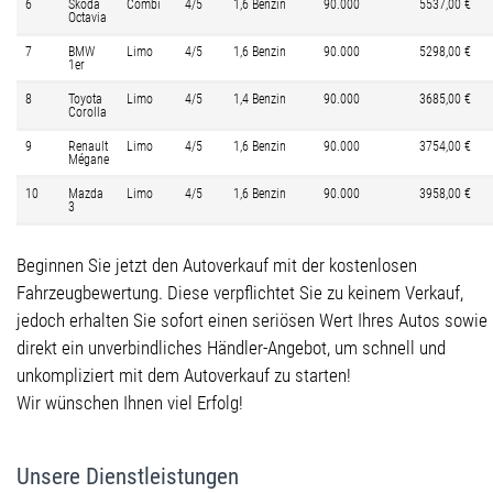
6
Skoda
Combi
4/5
1,6 Benzin
90.000
5537,00 €
Octavia
7
BMW
Limo
4/5
1,6 Benzin
90.000
5298,00 €
1er
8
Toyota
Limo
4/5
1,4 Benzin
90.000
3685,00 €
Corolla
9
Renault
Limo
4/5
1,6 Benzin
90.000
3754,00 €
Mégane
10
Mazda
Limo
4/5
1,6 Benzin
90.000
3958,00 €
3
Beginnen Sie jetzt den Autoverkauf mit der kostenlosen
Fahrzeugbewertung. Diese verpflichtet Sie zu keinem Verkauf,
jedoch erhalten Sie sofort einen seriösen Wert Ihres Autos sowie
direkt ein unverbindliches Händler-Angebot, um schnell und
unkompliziert mit dem Autoverkauf zu starten!
Wir wünschen Ihnen viel Erfolg!
Unsere Dienstleistungen