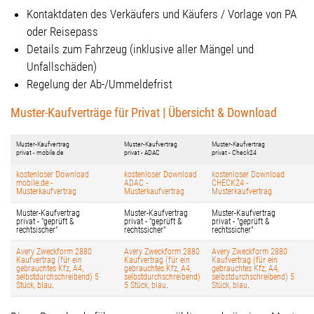
Kontaktdaten des Verkäufers und Käufers / Vorlage von PA
oder Reisepass
Details zum Fahrzeug (inklusive aller Mängel und
Unfallschäden)
Regelung der Ab-/Ummeldefrist
Muster-Kaufverträge für Privat | Übersicht & Download
Muster-Kaufvertrag
Muster-Kaufvertrag
Muster-Kaufvertrag
privat - mobile.de
privat - ADAC
privat - Check24
kostenloser Download
kostenloser Download
kostenloser Download
mobile.de -
ADAC -
CHECK24 -
Musterkaufvertrag
Musterkaufvertrag
Musterkaufvertrag
Muster-Kaufvertrag
Muster-Kaufvertrag
Muster-Kaufvertrag
privat - "geprüft &
privat - "geprüft &
privat - "geprüft &
rechtsischer"
rechtssicher"
rechtssicher"
Avery Zweckform 2880
Avery Zweckform 2880
Avery Zweckform 2880
Kaufvertrag (für ein
Kaufvertrag (für ein
Kaufvertrag (für ein
gebrauchtes Kfz, A4,
gebrauchtes Kfz, A4,
gebrauchtes Kfz, A4,
selbstdurchschreibend) 5
selbstdurchschreibend)
selbstdurchschreibend) 5
Stück, blau
.
5 Stück, blau
.
Stück, blau
.