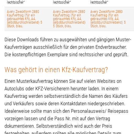
rechtsischer"
rechtssicher"
rechtssicher"
Avery Zweckform 2880
Avery Zweckform 2880
Avery Zweckform 2880
Kaufvertrag (für ein
Kaufvertrag (für ein
Kaufvertrag (für ein
gebrauchtes Kfz, A4,
gebrauchtes Kfz, A4,
gebrauchtes Kfz, A4,
selbstdurchschreibend) 5
selbstdurchschreibend)
selbstdurchschreibend) 5
Stück, blau
.
5 Stück, blau
.
Stück, blau
.
Diese Downloads führen zu ausgewählten und gängigen Muster-
Kaufverträgen ausschließlich für den privaten Endverbraucher.
Die kostenpflichtigen Exemplare sind rechtssicher und geprüft.
Was gehört in einen Kfz-Kaufvertrag?
Einen Musterkaufvertrag können Sie auf vielen Websites on
Autoclubs oder KFZ-Versicherern herunter laden. In einem
Kaufvertrag werden selbstverständlich die Namen des Käufers
und Verkäufers sowie deren Kontaktdaten niedergeschrieben.
Idealerweise sollte man sich den Personalausweis/ Reisepass
vorzeigen lassen und die Pass Nr. mit auf den Vertrag
dokumentieren. Selbstverständlich wird auch der Preis
festgehalten, außerdem sollten alle möglichen Details zum