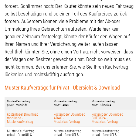
fordert. Schlimmer noch: Der Käufer könnte sein neues Fahrzeug
selbst beschädigen und so einen Teil des Kaufpreises zurück
fordern. Außerdem können viele Probleme mit der Ab-oder
Ummeldung Ihres Gebrauchten auftreten. Wurde hier kein
genauer Zeitraum festgelegt, könnte der Käufer den Wagen auf
Ihren Namen und Ihrer Versicherung weiter laufen lassen.
Rechtlich könnten Sie, ohne einen Vertrag, nicht vorweisen, dass
der Wagen den Besitzer gewechselt hat. Doch so weit muss es
nicht kommen. Bei uns erfahren Sie, wie Sie Ihren Kaufvertrag
lückenlos und rechtskräftig ausfertigen.
Muster-Kaufverträge für Privat | Übersicht & Download
Muster-Kaufvertrag
Muster-Kaufvertrag
Muster-Kaufvertrag
privat - mobile.de
privat - ADAC
privat - Check24
kostenloser Download
kostenloser Download
kostenloser Download
mobile.de -
ADAC -
CHECK24 -
Musterkaufvertrag
Musterkaufvertrag
Musterkaufvertrag
Muster-Kaufvertrag
Muster-Kaufvertrag
Muster-Kaufvertrag
privat - "geprüft &
privat - "geprüft &
privat - "geprüft &