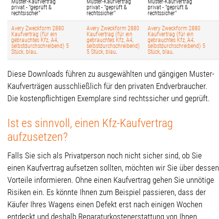
Muster-Kaufvertrag
Muster-Kaufvertrag
Muster-Kaufvertrag
privat - "geprüft &
privat - "geprüft &
privat - "geprüft &
rechtsischer"
rechtssicher"
rechtssicher"
Avery Zweckform 2880
Avery Zweckform 2880
Avery Zweckform 2880
Kaufvertrag (für ein
Kaufvertrag (für ein
Kaufvertrag (für ein
gebrauchtes Kfz, A4,
gebrauchtes Kfz, A4,
gebrauchtes Kfz, A4,
selbstdurchschreibend) 5
selbstdurchschreibend)
selbstdurchschreibend) 5
Stück, blau
.
5 Stück, blau
.
Stück, blau
.
Diese Downloads führen zu ausgewählten und gängigen Muster-
Kaufverträgen ausschließlich für den privaten Endverbraucher.
Die kostenpflichtigen Exemplare sind rechtssicher und geprüft.
Ist es sinnvoll, einen Kfz-Kaufvertrag
aufzusetzen?
Falls Sie sich als Privatperson noch nicht sicher sind, ob Sie
einen Kaufvertrag aufsetzen sollten, möchten wir Sie über dessen
Vorteile informieren. Ohne einen Kaufvertrag gehen Sie unnötige
Risiken ein. Es könnte Ihnen zum Beispiel passieren, dass der
Käufer Ihres Wagens einen Defekt erst nach einigen Wochen
entdeckt und deshalb Reparaturkostenerstattung von Ihnen