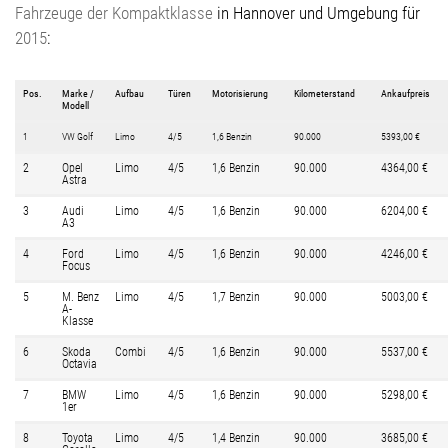
Fahrzeuge
der Kompaktklasse
in Hannover und Umgebung für
2015
:
Pos.
Marke /
Aufbau
Türen
Motorisierung
Kilometerstand
Ankaufpreis
Modell
1
VW Golf
Limo
4/5
1,6 Benzin
90.000
5393,00 €
2
Opel
Limo
4/5
1,6 Benzin
90.000
4364,00 €
Astra
3
Audi
Limo
4/5
1,6 Benzin
90.000
6204,00 €
A3
4
Ford
Limo
4/5
1,6 Benzin
90.000
4246,00 €
Focus
5
M. Benz
Limo
4/5
1,7 Benzin
90.000
5003,00 €
A-
Klasse
6
Skoda
Combi
4/5
1,6 Benzin
90.000
5537,00 €
Octavia
7
BMW
Limo
4/5
1,6 Benzin
90.000
5298,00 €
1er
8
Toyota
Limo
4/5
1,4 Benzin
90.000
3685,00 €