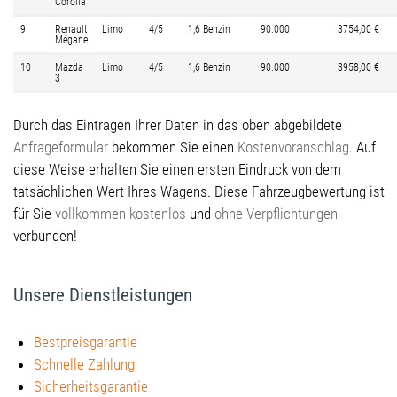
Corolla
9
Renault
Limo
4/5
1,6 Benzin
90.000
3754,00 €
Mégane
10
Mazda
Limo
4/5
1,6 Benzin
90.000
3958,00 €
3
Durch das Eintragen Ihrer Daten in das oben abgebildete
Anfrageformular
bekommen Sie einen
Kostenvoranschlag
. Auf
diese Weise erhalten Sie einen ersten Eindruck von dem
tatsächlichen Wert Ihres Wagens. Diese Fahrzeugbewertung ist
für Sie
vollkommen
kostenlos
und
ohne Verpflichtungen
verbunden!
Unsere Dienstleistungen
Bestpreisgarantie
Schnelle Zahlung
Sicherheitsgarantie