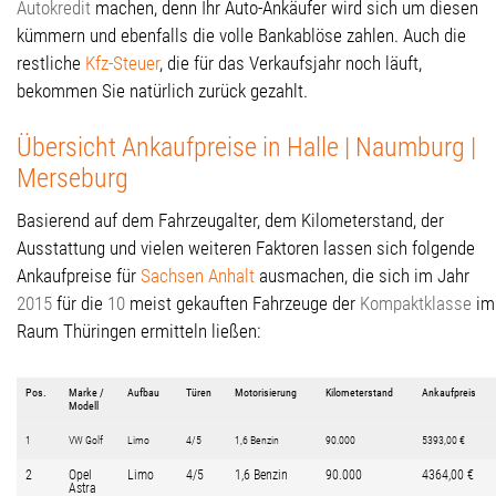
Autokredit
machen, denn Ihr Auto-Ankäufer wird sich um diesen
kümmern und ebenfalls die volle Bankablöse zahlen. Auch die
restliche
Kfz-Steuer
, die für das Verkaufsjahr noch läuft,
bekommen Sie natürlich zurück gezahlt.
Übersicht Ankaufpreise in Halle | Naumburg |
Merseburg
Basierend auf dem Fahrzeugalter, dem Kilometerstand, der
Ausstattung und vielen weiteren Faktoren lassen sich folgende
Ankaufpreise für
Sachsen Anhalt
ausmachen, die sich im Jahr
2015
für die
10
meist gekauften Fahrzeuge der
Kompaktklasse
im
Raum Thüringen ermitteln ließen:
Pos.
Marke /
Aufbau
Türen
Motorisierung
Kilometerstand
Ankaufpreis
Modell
1
VW Golf
Limo
4/5
1,6 Benzin
90.000
5393,00 €
2
Opel
Limo
4/5
1,6 Benzin
90.000
4364,00 €
Astra