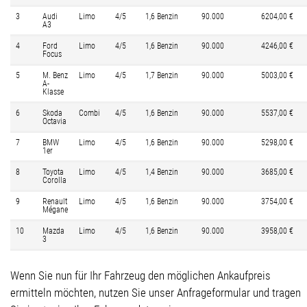
3
Audi
Limo
4/5
1,6 Benzin
90.000
6204,00 €
A3
4
Ford
Limo
4/5
1,6 Benzin
90.000
4246,00 €
Focus
5
M. Benz
Limo
4/5
1,7 Benzin
90.000
5003,00 €
A-
Klasse
6
Skoda
Combi
4/5
1,6 Benzin
90.000
5537,00 €
Octavia
7
BMW
Limo
4/5
1,6 Benzin
90.000
5298,00 €
1er
8
Toyota
Limo
4/5
1,4 Benzin
90.000
3685,00 €
Corolla
9
Renault
Limo
4/5
1,6 Benzin
90.000
3754,00 €
Mégane
10
Mazda
Limo
4/5
1,6 Benzin
90.000
3958,00 €
3
Wenn Sie nun für Ihr Fahrzeug den möglichen Ankaufpreis
ermitteln möchten, nutzen Sie unser Anfrageformular und tragen