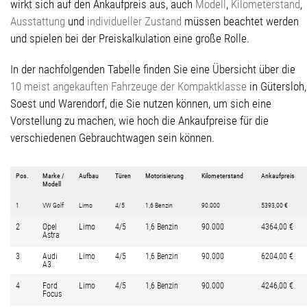
wirkt sich auf den Ankaufpreis aus, auch
Modell
,
Kilometerstand
,
Ausstattung
und
individueller Zustand
müssen beachtet werden
und spielen bei der Preiskalkulation eine große Rolle.
In der nachfolgenden Tabelle finden Sie eine Übersicht über die
10 meist angekauften Fahrzeuge der Kompaktklasse
in Gütersloh,
Soest und Warendorf, die Sie nutzen können, um sich eine
Vorstellung zu machen, wie hoch die Ankaufpreise für die
verschiedenen Gebrauchtwagen sein können.
Pos.
Marke /
Aufbau
Türen
Motorisierung
Kilometerstand
Ankaufpreis
Modell
1
VW Golf
Limo
4/5
1,6 Benzin
90.000
5393,00 €
2
Opel
Limo
4/5
1,6 Benzin
90.000
4364,00 €
Astra
3
Audi
Limo
4/5
1,6 Benzin
90.000
6204,00 €
A3
4
Ford
Limo
4/5
1,6 Benzin
90.000
4246,00 €
Focus