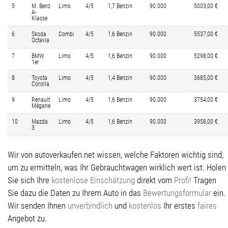
5
M. Benz
Limo
4/5
1,7 Benzin
90.000
5003,00 €
A-
Klasse
6
Skoda
Combi
4/5
1,6 Benzin
90.000
5537,00 €
Octavia
7
BMW
Limo
4/5
1,6 Benzin
90.000
5298,00 €
1er
8
Toyota
Limo
4/5
1,4 Benzin
90.000
3685,00 €
Corolla
9
Renault
Limo
4/5
1,6 Benzin
90.000
3754,00 €
Mégane
10
Mazda
Limo
4/5
1,6 Benzin
90.000
3958,00 €
3
Wir von autoverkaufen.net wissen, welche Faktoren wichtig sind,
um zu ermitteln, was Ihr Gebrauchtwagen wirklich wert ist. Holen
Sie sich Ihre
kostenlose Einschätzung
direkt vom
Profi!
Tragen
Sie dazu die Daten zu Ihrem Auto in das
Bewertungsformular
ein.
Wir senden Ihnen
unverbindlich
und
kostenlos
Ihr erstes
faires
Angebot zu.