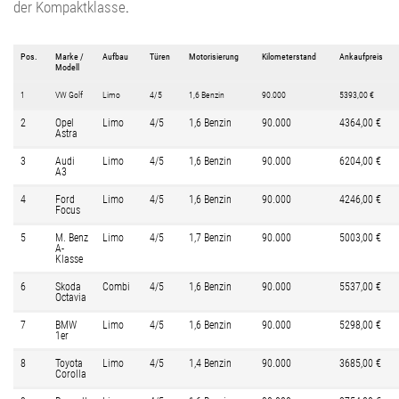
der Kompaktklasse
.
Pos.
Marke /
Aufbau
Türen
Motorisierung
Kilometerstand
Ankaufpreis
Modell
1
VW Golf
Limo
4/5
1,6 Benzin
90.000
5393,00 €
2
Opel
Limo
4/5
1,6 Benzin
90.000
4364,00 €
Astra
3
Audi
Limo
4/5
1,6 Benzin
90.000
6204,00 €
A3
4
Ford
Limo
4/5
1,6 Benzin
90.000
4246,00 €
Focus
5
M. Benz
Limo
4/5
1,7 Benzin
90.000
5003,00 €
A-
Klasse
6
Skoda
Combi
4/5
1,6 Benzin
90.000
5537,00 €
Octavia
7
BMW
Limo
4/5
1,6 Benzin
90.000
5298,00 €
1er
8
Toyota
Limo
4/5
1,4 Benzin
90.000
3685,00 €
Corolla