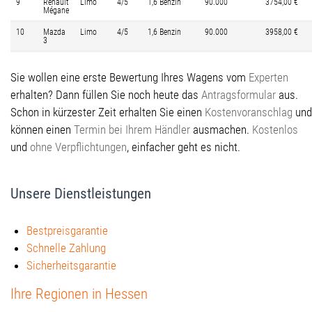
9
Renault
Limo
4/5
1,6 Benzin
90.000
3754,00 €
Mégane
10
Mazda
Limo
4/5
1,6 Benzin
90.000
3958,00 €
3
Sie wollen eine erste Bewertung Ihres Wagens vom
Experten
erhalten? Dann füllen Sie noch heute das
Antragsformular
aus.
Schon in kürzester Zeit erhalten Sie einen
Kostenvoranschlag
und
können einen
Termin bei Ihrem Händler
ausmachen.
Kostenlos
und
ohne Verpflichtungen
, einfacher geht es nicht.
Unsere Dienstleistungen
Bestpreisgarantie
Schnelle Zahlung
Sicherheitsgarantie
Ihre Regionen in Hessen